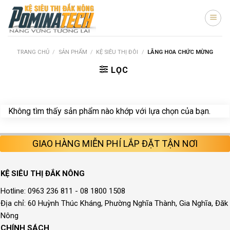
Skip
to
content
TRANG CHỦ
/
SẢN PHẨM
/
KỆ SIÊU THỊ ĐÔI
/
LẴNG HOA CHỨC MỪNG
LỌC
Không tìm thấy sản phẩm nào khớp với lựa chọn của bạn.
GIAO HÀNG MIỄN PHÍ LẮP ĐẶT TẬN NƠI
KỆ SIÊU THỊ ĐẮK NÔNG
Hotline: 0963 236 811 - 08 1800 1508
Địa chỉ: 60 Huỳnh Thúc Kháng, Phường Nghĩa Thành, Gia Nghĩa, Đăk
Nông
CHÍNH SÁCH