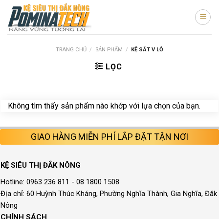
Skip
to
content
TRANG CHỦ
/
SẢN PHẨM
/
KỆ SẮT V LỖ
LỌC
Không tìm thấy sản phẩm nào khớp với lựa chọn của bạn.
GIAO HÀNG MIỄN PHÍ LẮP ĐẶT TẬN NƠI
KỆ SIÊU THỊ ĐẮK NÔNG
Hotline: 0963 236 811 - 08 1800 1508
Địa chỉ: 60 Huỳnh Thúc Kháng, Phường Nghĩa Thành, Gia Nghĩa, Đăk
Nông
CHÍNH SÁCH