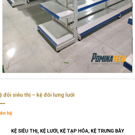
ệ đôi siêu thị – kệ đôi lưng lưới
iên hệ
KỆ SIÊU THỊ, KỆ LƯỚI, KỆ TẠP HÓA, KỆ TRƯNG BÀY