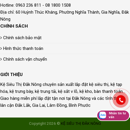
Hotline: 0963 236 811 - 08 1800 1508
Địa chỉ: 60 Huỳnh Thúc Kháng, Phường Nghĩa Thành, Gia Nghĩa, Đăk
Nông
CHÍNH SÁCH
Chính sách bảo mật
Hình thức thanh toán
Chính sách vận chuyển
GIỚI THIỆU
Kệ Siêu Thị Đắk Nông chuyên sản xuất lắp đặt kệ siêu thị, kệ tạp
hóa, kệ trưng bày, kệ trung tải, kệ sắt v lỗ, kệ kho, bàn thanh toán...
Giao hàng miễn phí lắp đặt tận nơi tại Đắk Nông và các tỉnh thành
lân cận Đắk Lắk, Gia Lai, Lâm Đồng, Bình Phước
Nhắn tin tư
vấn
Copyright 2026 ©
KỆ SIÊU THỊ ĐẮK NÔNG