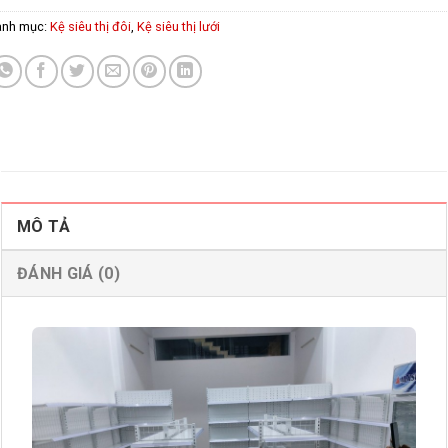
anh mục:
Kệ siêu thị đôi
,
Kệ siêu thị lưới
MÔ TẢ
ĐÁNH GIÁ (0)