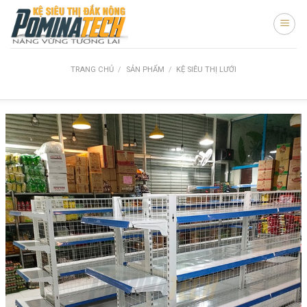
Skip
to
content
TRANG CHỦ
/
SẢN PHẨM
/
KỆ SIÊU THỊ LƯỚI