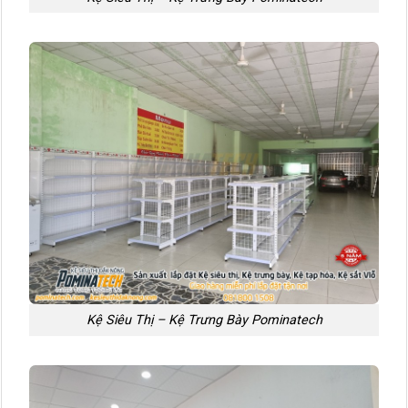
Kệ Siêu Thị – Kệ Trưng Bày Pominatech