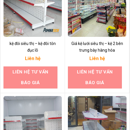
kệ đôi siêu thị – kệ đôi tôn
Giá kệ lưới siêu thị – kệ 2 bên
đục lỗ
trưng bày hàng hóa
Liên hệ
Liên hệ
LIÊN HỆ TƯ VẤN
LIÊN HỆ TƯ VẤN
BÁO GIÁ
BÁO GIÁ