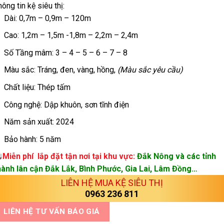
ông tin kệ siêu thị:
Dài: 0,7m – 0,9m – 120m
Cao: 1,2m – 1,5m -1,8m – 2,2m – 2,4m
Số Tầng mâm: 3 – 4 – 5 – 6 – 7 – 8
Màu sắc: Tráng, đen, vàng, hồng,
(Màu sắc yêu cầu)
Chất liệu: Thép tấm
Công nghệ: Dập khuôn, sơn tĩnh điện
Năm sản xuất: 2024
Bảo hành: 5 năm
Miễn phí lắp đặt tận nơi tại khu vực:
Đắk Nông và các tỉnh
hành lân cận Đắk Lắk, Bình Phước, Gia Lai, Lâm Đồng…
LIÊN HỆ MUA KỆ SIÊU THỊ
0963 236 811
LIÊN HỆ TƯ VẤN BÁO GIÁ