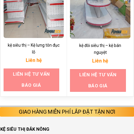
kệ siêu thị – Kệ lưng tôn đục
kệ đôi siêu thị – kệ bán
lỗ
nguyệt
Liên hệ
Liên hệ
LIÊN HỆ TƯ VẤN
LIÊN HỆ TƯ VẤN
BÁO GIÁ
BÁO GIÁ
GIAO HÀNG MIỄN PHÍ LẮP ĐẶT TẬN NƠI
KỆ SIÊU THỊ ĐẮK NÔNG