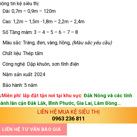
ông tin kệ siêu thị:
Dài: 0,7m – 0,9m – 120m
Cao: 1,2m – 1,5m -1,8m – 2,2m – 2,4m
Số Tầng mâm: 3 – 4 – 5 – 6 – 7 – 8
Màu sắc: Tráng, đen, vàng, hồng,
(Màu sắc yêu cầu)
Chất liệu: Thép tấm
Công nghệ: Dập khuôn, sơn tĩnh điện
Năm sản xuất: 2024
Bảo hành: 5 năm
Miễn phí lắp đặt tận nơi tại khu vực:
Đắk Nông và các tỉnh
hành lân cận Đắk Lắk, Bình Phước, Gia Lai, Lâm Đồng…
LIÊN HỆ MUA KỆ SIÊU THỊ
0963 236 811
LIÊN HỆ TƯ VẤN BÁO GIÁ