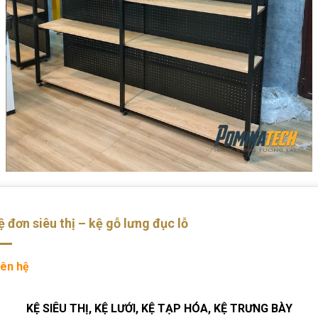
ệ đơn siêu thị – kệ gỗ lưng đục lỗ
iên hệ
KỆ SIÊU THỊ, KỆ LƯỚI, KỆ TẠP HÓA, KỆ TRƯNG BÀY